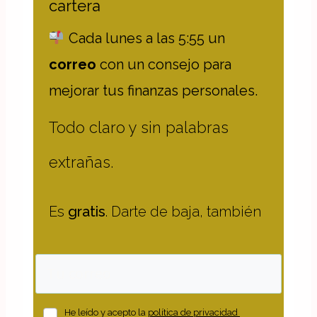
cartera
Cada lunes a las 5:55
un
correo
con un consejo para
mejorar tus finanzas personales.
Todo claro y sin palabras
extrañas.
Es
gratis
. Darte de baja, también
He leído y acepto la
política de privacidad