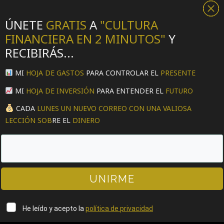
ÚNETE
GRATIS
A
"CULTURA
FINANCIERA EN 2 MINUTOS"
Y
RECIBIRÁS...
MI
HOJA DE
GASTOS
PARA CONTROLAR EL
PRESENTE
MI
HOJA DE
INVERSIÓN
PARA ENTENDER EL
FUTURO
CADA
LUNES
UN NUEVO CORREO CON UNA VALIOSA
LECCIÓN SOB
RE EL
DINERO
UNIRME
He leído y acepto la
política de privacidad