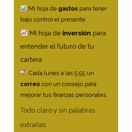
Mi hoja de
gastos
para tener
bajo control el presente
Mi hoja de
inversión
para
entender el futuro de tu
cartera
Cada lunes a las 5:55
un
correo
con un consejo para
mejorar tus finanzas personales.
Todo claro y sin palabras
extrañas.