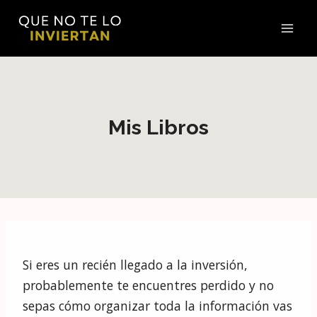
Saltar
al
ÚNETE
GRATIS
A
"CULTURA
contenido
FINANCIERA EN 2 MINUTOS"
Y
RECIBIRÁS...
MI
HOJA DE
GASTOS
PARA CONTROLAR EL
PRESENTE
Mis Libros
MI
HOJA DE
INVERSIÓN
PARA ENTENDER EL
FUTURO
CADA
LUNES
UN NUEVO CORREO CON UNA VALIOSA
LECCIÓN SOB
RE EL
DINERO
UNIRME
Si eres un recién llegado a la inversión,
probablemente te encuentres perdido y no
He leído y acepto la
política de privacidad
sepas cómo organizar toda la información vas