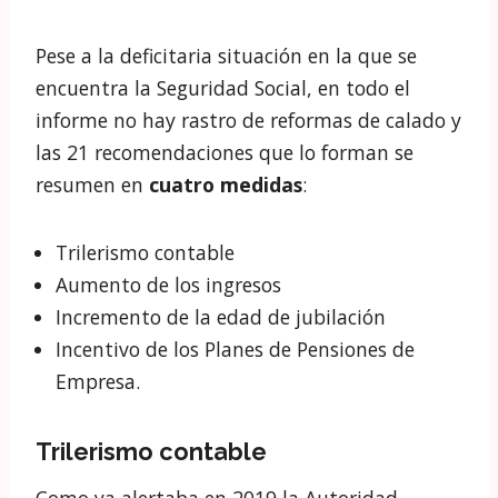
en los conflictos partidistas frecuentes en
todo regulación política .
Por este motivo, la comisión del Pacto de
Toledo tiene
representación de todos los
grupos políticos
presentes en el Congreso de
los Diputados.
¿Cuáles son las
recomendaciones del Pacto de
Toledo 2020?
El pasado jueves 19 de noviembre, el Pleno del
Congreso de los Diputados aprobó las últimas
recomendaciones de la Comisión del Pacto de
Toledo (
Informe
).