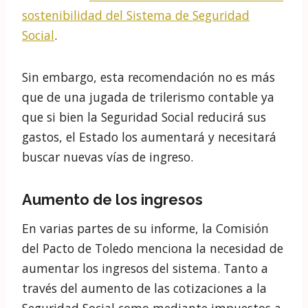
Independiente de Responsabilidad Fiscal
(AIReF),
la Seguridad Social se
encuentra
en
déficit estructural
. En otras palabras, sus
gastos son sistemáticamente superiores a sus
ingresos.
Una de las recomendaciones de la Comisión
del Pacto de Toledo para corregir este déficit
es la financiación de ciertas prestaciones no
contributivas a través de los Presupuestos
Generales del Estado.
Esta recomendación coincide con una de la
dos medidas a corto plazo propuestas por la
AIReF en su
informe de Enero de 2019 sobre la