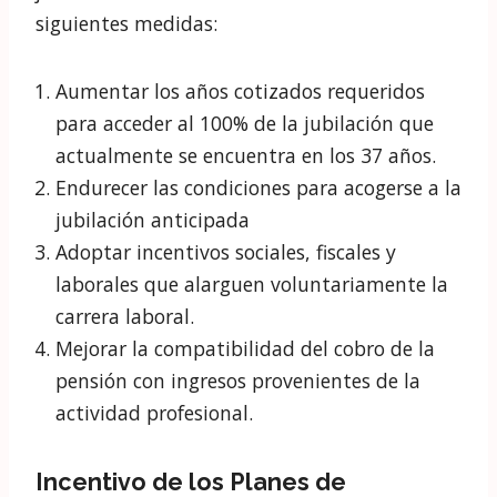
En la última reforma de las pensiones, la edad
legal de jubilación se incrementó hasta los 67
años. Sin embargo, en la actualidad la edad
media de jubilación se encuentra en los 63,4
años para los hombres y los 64,5 para los
mujeres. Esto es debido a que la legislación
permite jubilarse anticipadamente si se
cumplen ciertos criterios. Por ejemplo, si se
han cotizado 38 años y 6 meses, la edad legal
de jubilación se reduce hasta los 65 años.
En este sentido, la comisión propone reformar
la legislación para acercar la edad de
jubilación real a los 67 años a través de las