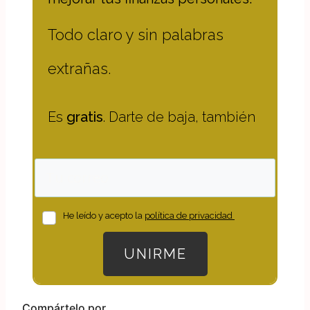
necesitas para empezar a
comprender el mundo del
dinero:
Mi hoja de
gastos
para tener
bajo control el presente
Mi hoja de
inversión
para
entender el futuro de tu
cartera
Cada lunes a las 5:55
un
correo
con un consejo para
mejorar tus finanzas personales.