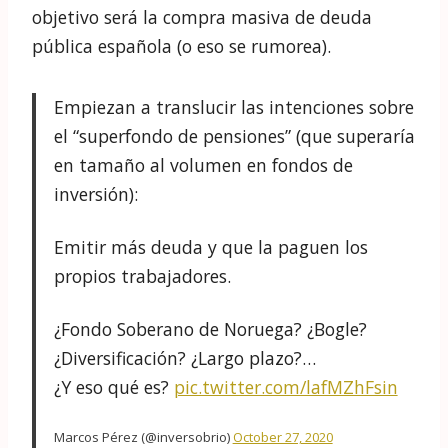
El gobierno ya ha recogido el guante y el
anteproyecto de ley de los Presupuestos
Generales del Estado 2021 se propone:
Reducir la aportación máxima a planes de
pensiones hasta los 2.000€
Aumentar hasta los 10.000€ la aportación
máxima entre planes individuales y planes
de empresa.
Si bien la propuesta inicial no es mala, habrá
que esperar a su puesta en práctica. Para
empezar, José Luis Escrivá, ministro de
Seguridad Social ha anunciado la
creación de
un fondo público de gestión privada
cuyo