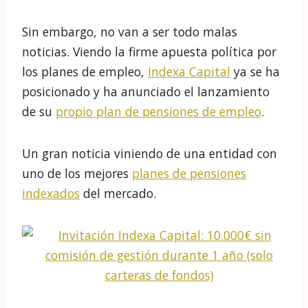
objetivo será la compra masiva de deuda
pública española (o eso se rumorea).
Empiezan a translucir las intenciones sobre
el “superfondo de pensiones” (que superaría
en tamaño al volumen en fondos de
inversión):
Emitir más deuda y que la paguen los
propios trabajadores.
¿Fondo Soberano de Noruega? ¿Bogle?
¿Diversificación? ¿Largo plazo?…
¿Y eso qué es?
pic.twitter.com/lafMZhFsin
Marcos Pérez (@inversobrio)
October 27, 2020