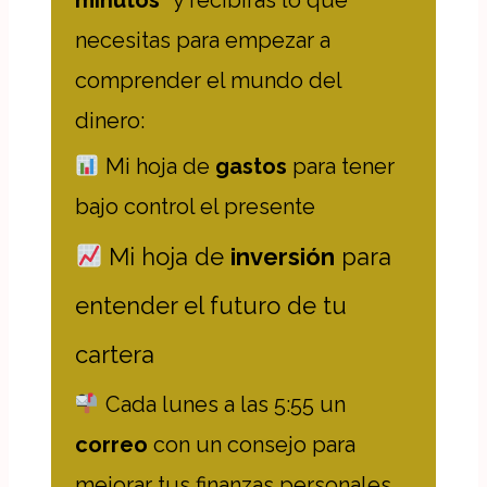
Y tú, ¿qué opinas sobre las recomendaciones
del Pacto de Toledo?
¡Deja tu opinión en los comentarios!
EL
DINERO
NO DA LA
FELICIDAD
...Y NO
TENERLO TAMPOCO
Para tener dinero, lo primero
es entenderlo.
Únete a
"Cultura financiera en 2
minutos"
y recibirás lo que